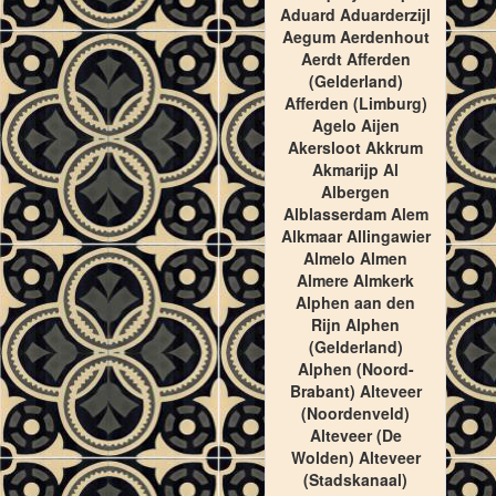
Aduard Aduarderzijl
Aegum Aerdenhout
Aerdt Afferden
(Gelderland)
Afferden (Limburg)
Agelo Aijen
Akersloot Akkrum
Akmarijp Al
Albergen
Alblasserdam Alem
Alkmaar Allingawier
Almelo Almen
Almere Almkerk
Alphen aan den
Rijn Alphen
(Gelderland)
Alphen (Noord-
Brabant) Alteveer
(Noordenveld)
Alteveer (De
Wolden) Alteveer
(Stadskanaal)