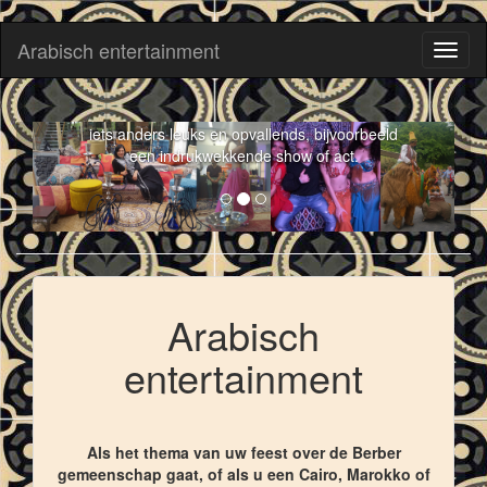
Arabisch entertainment
Toggl
naviga
Arabisch Entertainment: euk idee om enkele
acts met een oriëntaals tintje te boeken, of
iets anders leuks en opvallends, bijvoorbeeld
een indrukwekkende show of act.
Arabisch
entertainment
Als het thema van uw feest over de Berber
gemeenschap gaat, of als u een Cairo, Marokko of