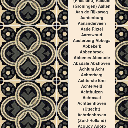
(Friesland) Aalsum
(Groningen) Aalten
Aan de Rijksweg
Aardenburg
Aarlanderveen
Aarle Rixtel
Aartswoud
Aasterberg Abbega
Abbekerk
Abbenbroek
Abbenes Abcoude
Absdale Abshoven
Achlum Acht
Achterberg
Achterste Erm
Achterveld
Achthuizen
Achtmaal
Achttienhoven
(Utrecht)
Achttienhoven
(Zuid-Holland)
Acquoy Adorp