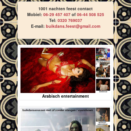
1001 nachten feest contact
Mobiel:
06-29 457 407
of
06-44 508 525
Tel:
0320 769037
E-mail:
buikdans.feest@gmail.com
Arabisch entertainment