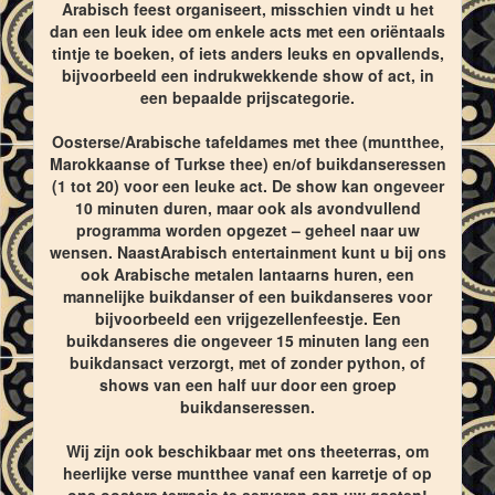
Arabisch feest organiseert, misschien vindt u het
dan een leuk idee om enkele acts met een oriëntaals
tintje te boeken, of iets anders leuks en opvallends,
bijvoorbeeld een indrukwekkende show of act, in
een bepaalde prijscategorie.
Oosterse/Arabische tafeldames met thee (muntthee,
Marokkaanse of Turkse thee) en/of buikdanseressen
(1 tot 20) voor een leuke act. De show kan ongeveer
10 minuten duren, maar ook als avondvullend
programma worden opgezet – geheel naar uw
wensen. NaastArabisch entertainment kunt u bij ons
ook Arabische metalen lantaarns huren, een
mannelijke buikdanser of een buikdanseres voor
bijvoorbeeld een vrijgezellenfeestje. Een
buikdanseres die ongeveer 15 minuten lang een
buikdansact verzorgt, met of zonder python, of
shows van een half uur door een groep
buikdanseressen.
Wij zijn ook beschikbaar met ons theeterras, om
heerlijke verse muntthee vanaf een karretje of op