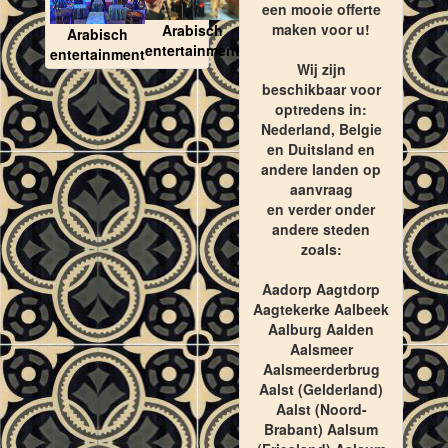
een mooie offerte
maken voor u!
Arabisch
Arabisch
entertainment
entertainment
Wij zijn
beschikbaar voor
optredens in:
Nederland, Belgie
en Duitsland en
andere landen op
aanvraag
en verder onder
andere steden
zoals:
Aadorp Aagtdorp
Aagtekerke Aalbeek
Aalburg Aalden
Aalsmeer
Aalsmeerderbrug
Aalst (Gelderland)
Aalst (Noord-
Brabant) Aalsum