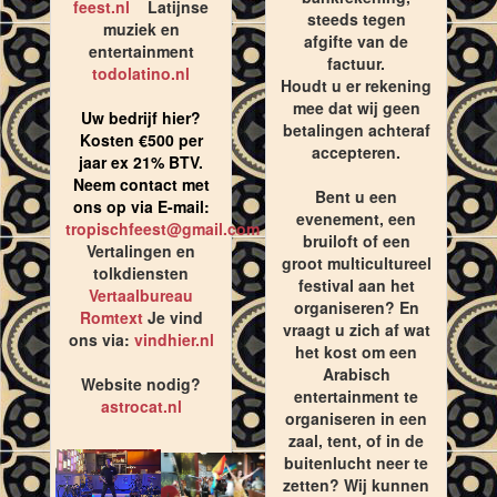
feest.nl
Latijnse
steeds tegen
muziek en
afgifte van de
entertainment
factuur.
todolatino.nl
Houdt u er rekening
mee dat wij geen
Uw bedrijf hier?
betalingen achteraf
Kosten €500 per
accepteren.
jaar ex 21% BTV.
Neem contact met
Bent u een
ons op via E-mail:
evenement, een
tropischfeest@gmail.com
bruiloft of een
Vertalingen en
groot multicultureel
tolkdiensten
festival aan het
Vertaalbureau
organiseren? En
Romtext
Je vind
vraagt u zich af wat
ons via:
vindhier.nl
het kost om een
Arabisch
Website nodig?
entertainment te
astrocat.nl
organiseren in een
zaal, tent, of in de
buitenlucht neer te
zetten? Wij kunnen